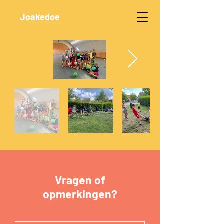
Joakedoe
Vragen of
opmerkingen?