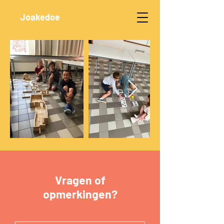
Joakedoe
Vragen of
opmerkingen?