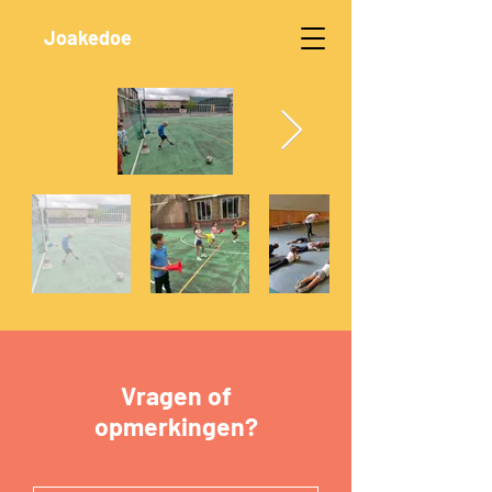
Joakedoe
Vragen of
opmerkingen?