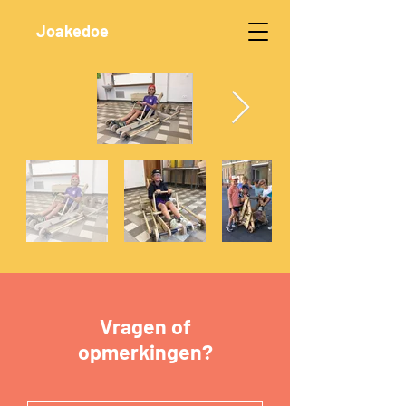
Joakedoe
Vragen of
opmerkingen?